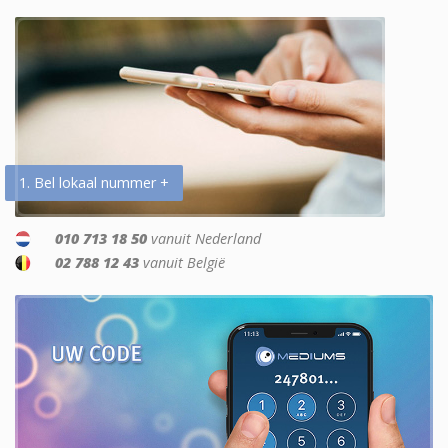
1. Bel lokaal nummer +
010 713 18 50
vanuit Nederland
02 788 12 43
vanuit België