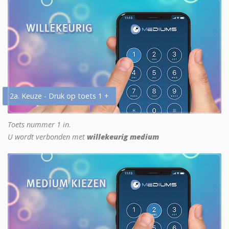
2a. Keuze - Druk op toets 1 +
Toets nummer 1 in.
U wordt verbonden met
willekeurig medium