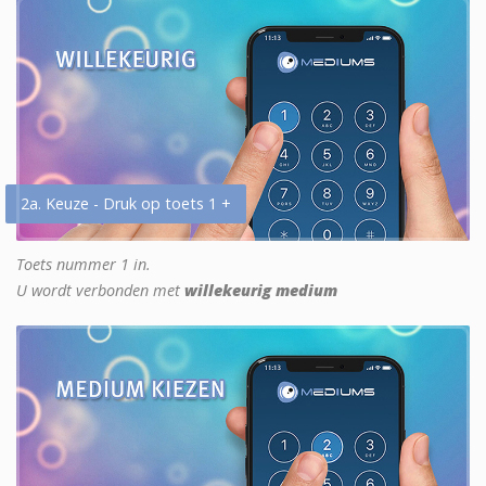
2a. Keuze - Druk op toets 1 +
Toets nummer 1 in.
U wordt verbonden met
willekeurig medium