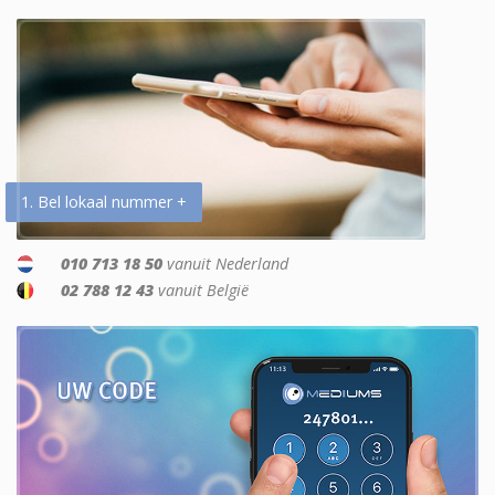
1. Bel lokaal nummer +
010 713 18 50
vanuit Nederland
02 788 12 43
vanuit België