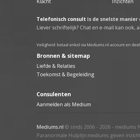
Klacht
Inzichten
Telefonisch consult
is de snelste manier
Liever schriftelijk? Chat en e-mail kan ook, al
Veiligheid: betaal enkel via Mediums.nl-account en de
Bronnen & sitemap
Liefde & Relaties
Toekomst & Begeleiding
Consulenten
Aanmelden als Medium
Mediums.nl
© sinds 2006 - 2026
- mediums N
Paranormale Hulplijn:mediums geven inzich