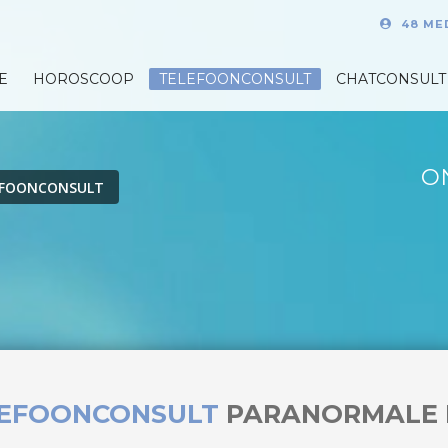
48 ME
E
HOROSCOOP
TELEFOONCONSULT
CHATCONSULT
O
EFOONCONSULT
LEFOONCONSULT
PARANORMALE 