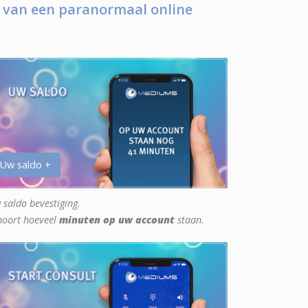
 van een paranormaal online
 Uw saldo +
 saldo bevestiging.
hoort hoeveel
minuten op uw account
staan.