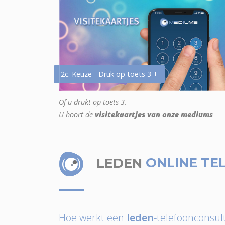
2c. Keuze - Druk op toets 3 +
Of u drukt op toets 3.
U hoort de
visitekaartjes van onze mediums
LEDEN
ONLINE TE
Hoe werkt een
leden
-telefoonconsult