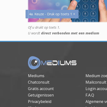
4a. Keuze - Druk op toets 1 +
Of u drukt op toets 1.
U wordt
direct verbonden met een medium
Mediums
Medium zo
Chatconsult
Mailconsult
Gratis account
Login accou
Getuigenissen
F.A.Q
Privacybeleid
Algemene v