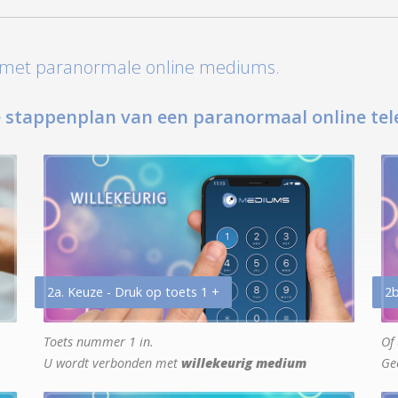
t met paranormale online mediums.
 stappenplan van een paranormaal online tel
2a. Keuze - Druk op toets 1 +
2b
Toets nummer 1 in.
Of 
U wordt verbonden met
willekeurig medium
Ge