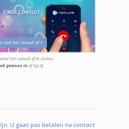
 U sluit het consult af +
enst het consult af te sluiten.
ak gewoon in
of leg af.
ijn. U gaat pas betalen na contact