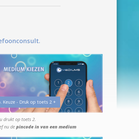
efoonconsult.
. Keuze - Druk op toets 2 +
u drukt op toets 2.
ef nu de
pincode in van een medium