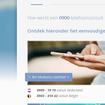
Hoe werkt een
0900
-telefoonconsul
Ontdek hieronder het eenvoudige
1. Bel Mediums-nummer +
0909 - 19 19
vanuit Nederland
0903 - 416 42
vanuit België