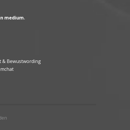
en medium
.
ht & Bewustwording
umchat
den