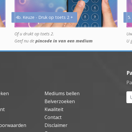
4b. Keuze - Druk op toets 2 +
5.
Of u drukt op toets 2.
Uw
Geef nu de
pincode in van een medium
U 
P
Pa
eken
Mediums bellen
Uw
Belverzoeken
nt
Kwaliteit
Contact
oorwaarden
Disclaimer