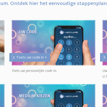
um. Ontdek hier het eenvoudige stappenplan
2. Toets uw code in +
3.
Toets uw persoonlijke code in.
Uw
U 