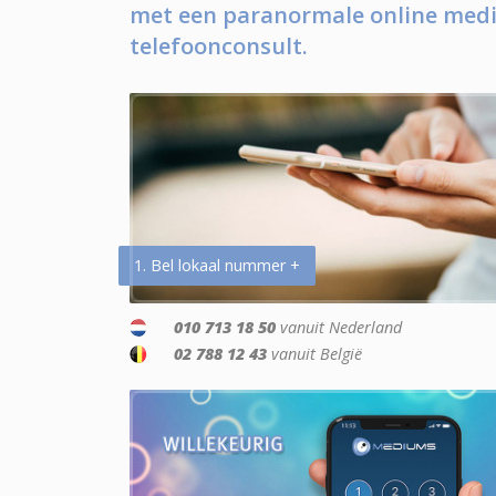
met een paranormale online medi
telefoonconsult.
1. Bel lokaal nummer +
010 713 18 50
vanuit Nederland
02 788 12 43
vanuit België