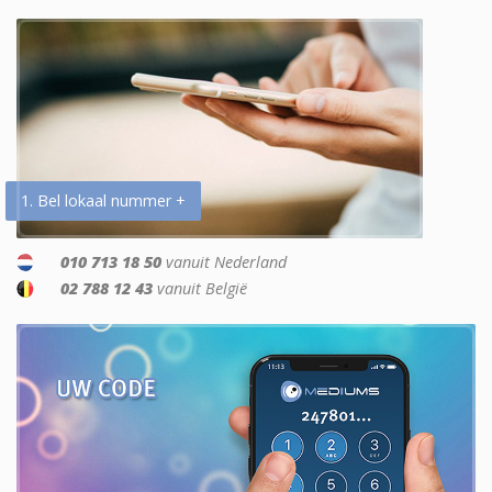
1. Bel lokaal nummer +
010 713 18 50
vanuit Nederland
02 788 12 43
vanuit België