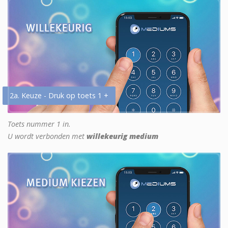
2a. Keuze - Druk op toets 1 +
Toets nummer 1 in.
U wordt verbonden met
willekeurig medium