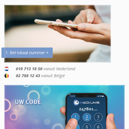
1. Bel lokaal nummer +
010 713 18 50
vanuit Nederland
02 788 12 43
vanuit België