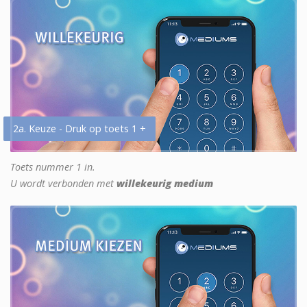
2a. Keuze - Druk op toets 1 +
Toets nummer 1 in.
U wordt verbonden met
willekeurig medium